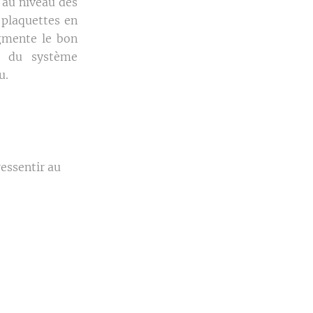
t au niveau des
 plaquettes en
ugmente le bon
au du système
u.
ressentir au