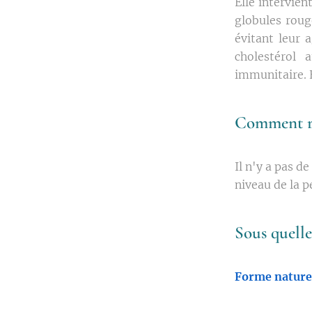
Elle intervien
globules roug
évitant leur 
cholestérol 
immunitaire. E
Comment re
Il n'y a pas d
niveau de la p
Sous quell
Forme naturel