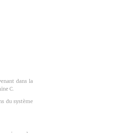
venant dans la
mine C.
ions du système