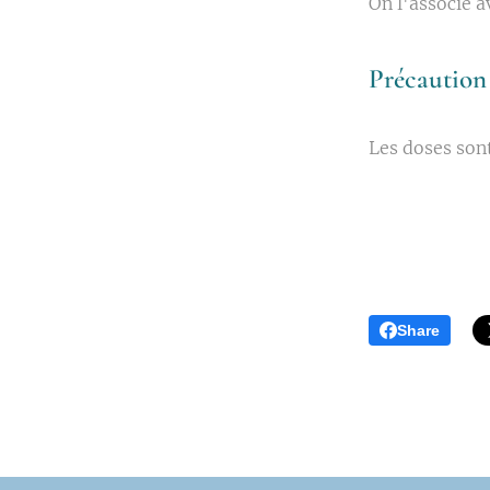
On l'associe a
Précaution 
Les doses sont
Share