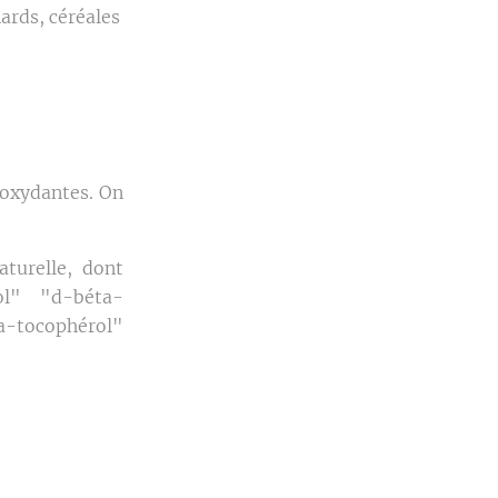
ards, céréales
 oxydantes. On
turelle, dont
ol" "d-béta-
ha-tocophérol"