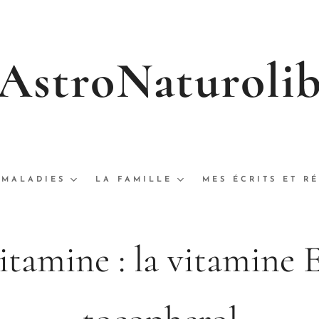
AstroNaturoli
MALADIES
LA FAMILLE
MES ÉCRITS ET R
itamine : la vitamine E