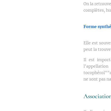
On la retrouve
complètes, hui
Forme synthé
Elle est souv
peut la trouve
Il est impor
l'appellati
tocophérol""d
ne sont pas na
Associations