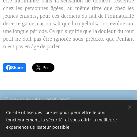
être incriminée dans la sensation de douleur ressentie
chez les personnes âgées, au même titre que chez les
jeunes enfants, pour ces derniers du fait de l'immaturité
de cette gaine, car on sait que la myélinisation évolue sur
une longue période. Ce qui signifie que la douleur du tout
petit ne doit pas être ignorée sous prétexte que l'enfant
n'est pas en âge de parler.
Share
© AstroNaturolib – 2018–2025
Haut
↑
de page
Ce site utilise des cookies pour permettre le bon
fonctionnement, la sécurité, et vous offrir la meilleure
expérience utilisateur possible.
Mentions légales https://www.astronaturolib.com