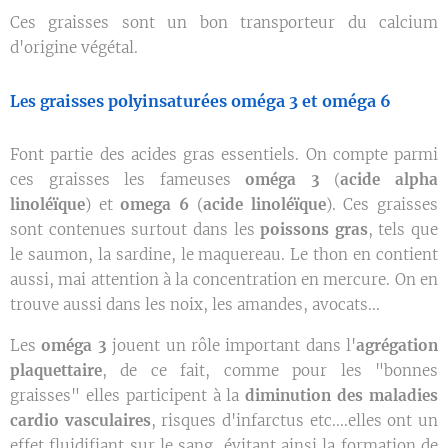
Ces graisses sont un bon transporteur du calcium
d'origine végétal.
aisses polyinsaturées oméga 3 et oméga 6
Les gr
Font partie des acides gras essentiels. On compte parmi
ces graisses les fameuses
oméga 3
(
acide alpha
linoléïque
) et
omega 6
(
acide linoléïque
). Ces graisses
sont contenues surtout dans les
poissons gras
, tels que
le saumon, la sardine, le maquereau. Le thon en contient
aussi, mai attention à la concentration en mercure. On en
trouve aussi dans les noix, les amandes, avocats...
Les
oméga 3
jouent un rôle important dans l'
agrégation
plaquettaire
, de ce fait, comme pour les "bonnes
graisses" elles participent à la
diminution des maladies
cardio vasculaires
, risques d'infarctus etc....elles ont un
effet fluidifiant sur le sang, évitant ainsi la formation de